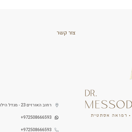
צור קשר
רחוב האורזים 23 - מגדל הילום 1 - קומה 6 - חדר 613 - נתניה
972508666593+
972508666593+