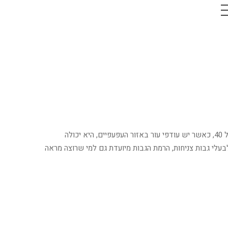
הרמת גבות הפכה יותר ויותר חשובה להרמוניזציה של העיניים. ההזדקנות מתרחשת ברחבי העולם ולא רק על העפעף, ולכן, במיוחד לאחר גיל 40, כאשר יש עודפי עור באזור העפעפיים, היא יכולה
בעלי גבות צניחות, הרמת הגבות מיועדת גם למי שרוצה מראה