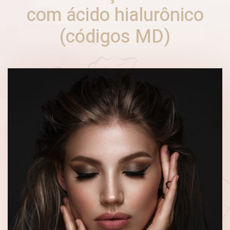
com ácido hialurônico
(códigos MD)