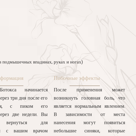
в подмышечных впадинах, руках и ногах)
нформация
Побочные эффекты
отокса начинается
После применения может
ерез три дня после его
возникнуть головная боль, что
ния, с пиком его
является нормальным явлением.
ерез две недели.
Вы
В зависимости от места
 вернуться для
нанесения могут появиться
ки с вашим врачом
небольшие синяки, которые