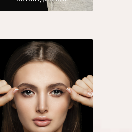
Кантопексия
По большей части