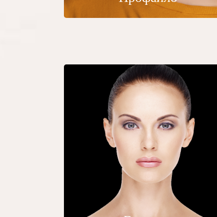
Верхняя
блефаропластика
По большей части