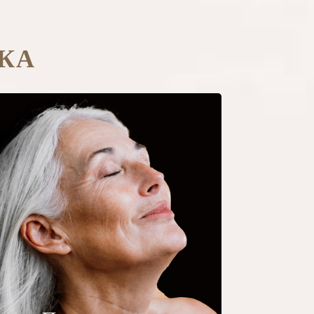
КА
Производство
коллагена
По большей части