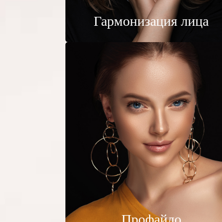
Гармонизация лица
Профайло
По большей части
Russian
Профайло