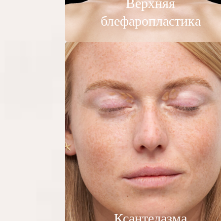
Верхняя
блефаропластика
Ксантелазма
По большей части
Ксантелазма