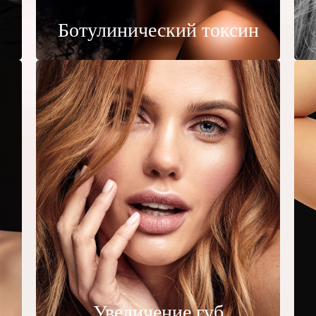
Ботулинический токсин
Увеличение губ
По большей части
Увеличение губ