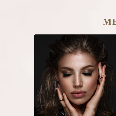
М
Гармонизация лица
По большей части