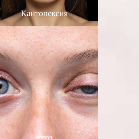
Кантопексия
птоз
По большей части
птоз