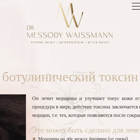
ботулинический токсин
Он лечит морщины и улучшает тонус кожи ест
процедура в мире, действие токсина заключается
морщин, т.е. тех, которые появляются после сок
Это может быть сделано для леч
Морщины на лбу между бровями (от гнева).