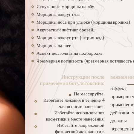
Испуганные морщины на лбу.
Морщины вокруг глаз
Морщины носа при улыбке (морщины кролика)
Аккуратный лифтинг бровей.
Морщины вокруг рта (штрих-код)
Морщины на шее.
Аспект целлюлита на подбородке.
Чрезмерная потливость (чрезмерная потливость 
Инструкции после
важная и
применения ботулотоксина:
Эффект Б
Не массируйте.
примерно ч
Избегайте лежания в течение 4
примене
часов после нанесения.
действия ч
Избегайте использования
косметики в месте нанесения.
должны
Избегайте напряженной
переоцен
физической активности в