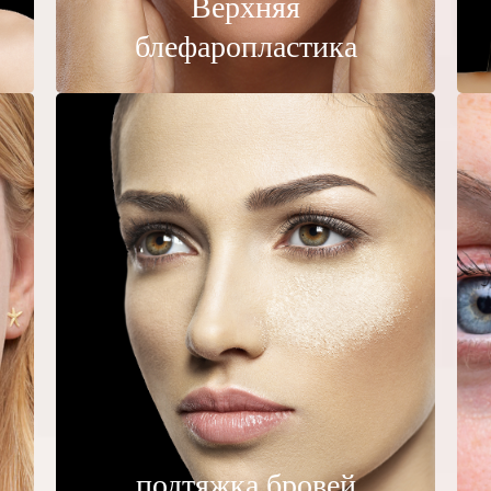
Верхняя
блефаропластика
подтяжка бровей
По большей части
подтяжка бровей